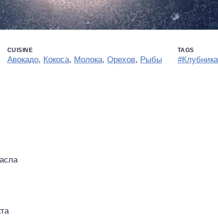
CUISINE
TAGS
Авокадо
,
Кокоса
,
Молока
,
Орехов
,
Рыбы
#Клубника
масла
кта