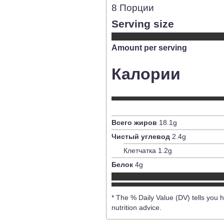
8
Порции
Serving size
Amount per serving
Калории
Всего жиров
18.1
g
Чистый углевод
2.4
g
Клетчатка
1.2
g
Белок
4
g
* The % Daily Value (DV) tells you h
nutrition advice.