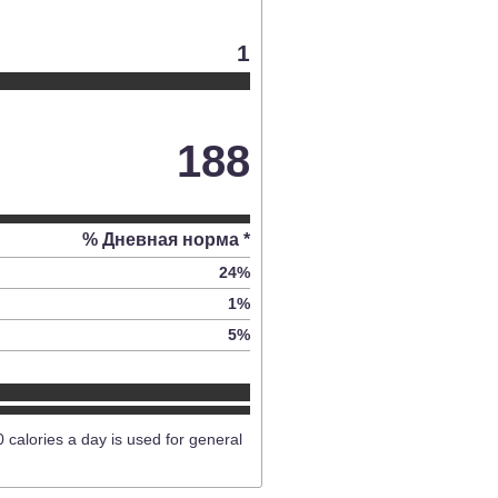
1
188
% Дневная норма *
24
%
1
%
5
%
0 calories a day is used for general