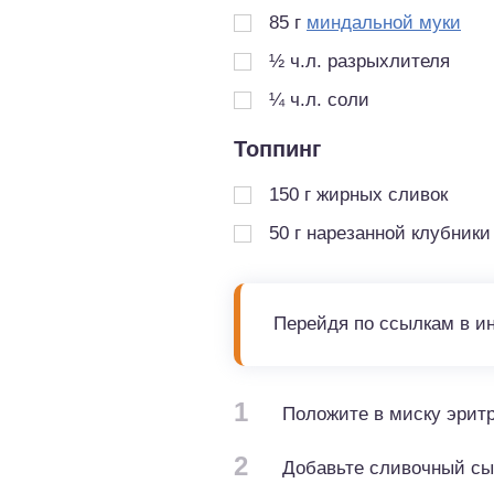
85
г
миндальной муки
½
ч.л.
разрыхлителя
¼
ч.л.
соли
Топпинг
150
г
жирных сливок
50
г
нарезанной клубники
Перейдя по ссылкам в и
1
Положите в миску эритр
2
Добавьте сливочный сыр