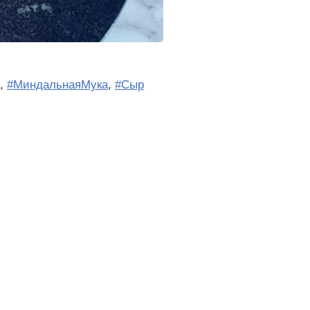
,
#МиндальнаяМука
,
#Сыр