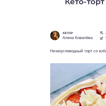
Кето-тор
о выпечка
о десерты
о напитки
АВТОР
Алена Ковалёва
Низкоуглеводный торт со взб