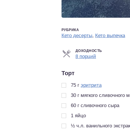
РУБРИКА
Кето десерты
,
Кето выпечка
ДОХОДНОСТЬ
Порции
8 порций
Торт
75
г
эритрита
30
г
мягкого сливочного 
60
г
сливочного сыра
1
яйцо
½
ч.л.
ванильного экстра