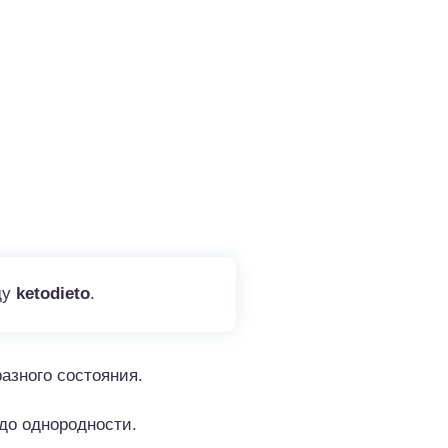
ду
ketodieto
.
азного состояния.
до однородности.