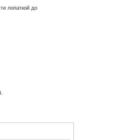
те лопаткой до
й.