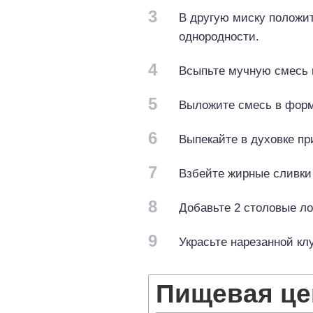
3
В другую миску положит
однородности.
4
Всыпьте мучную смесь 
5
Выложите смесь в форм
6
Выпекайте в духовке п
7
Взбейте жирные сливки 
8
Добавьте 2 столовые ло
9
Украсьте нарезанной кл
Пищевая це