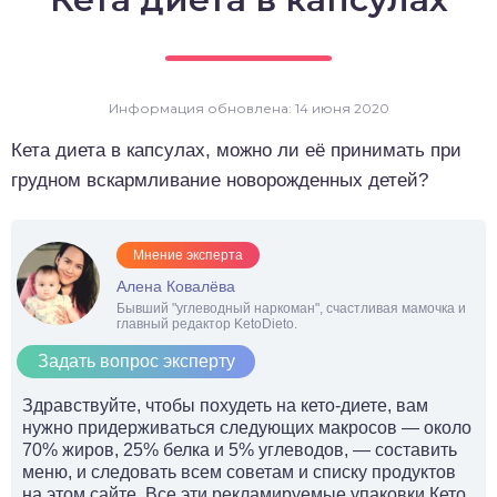
о выпечка
о десерты
Информация обновлена: 14 июня 2020
о напитки
Кета диета в капсулах, можно ли её принимать при
грудном вскармливание новорожденных детей?
Мнение эксперта
Алена Ковалёва
Бывший "углеводный наркоман", счастливая мамочка и
главный редактор KetoDieto.
Задать вопрос эксперту
Здравствуйте, чтобы похудеть на кето-диете, вам
нужно придерживаться следующих макросов — около
70% жиров, 25% белка и 5% углеводов, — составить
меню, и следовать всем советам и списку продуктов
на этом сайте. Все эти рекламируемые упаковки Кето