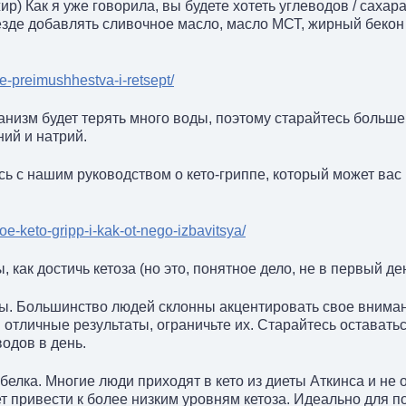
р) Как я уже говорила, вы будете хотеть углеводов / сахар
зде добавлять сливочное масло, масло МСТ, жирный бекон и
fe-preimushhestva-i-retsept/
низм будет терять много воды, поэтому старайтесь больше 
ний и натрий.
ь с нашим руководством о кето-гриппе, который может вас 
koe-keto-gripp-i-kak-ot-nego-izbavitsya/
 как достичь кетоза (но это, понятное дело, не в первый ден
ы. Большинство людей склонны акцентировать свое вниман
 отличные результаты, ограничьте их. Старайтесь оставатьс
водов в день.
елка. Многие люди приходят в кето из диеты Аткинса и не 
 привести к более низким уровням кетоза. Идеально для по