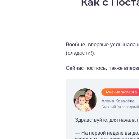
Как с Пост
о выпечка
о десерты
о напитки
Вообще, впервые услышала и 
(сладости!).
Сейчас постюсь, также вперв
Мнение эксперта
Алена Ковалёва
Бывший "углеводный 
Здравствуйте, для начала 
— На первой неделе вы дол