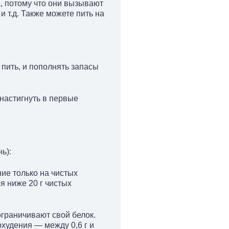
а, потому что они вызывают
 т.д. Также можете пить на
пить, и пополнять запасы
настигнуть в первые
ь):
ие только на чистых
я ниже 20 г чистых
ограничивают свой белок.
худения — между 0,6 г и