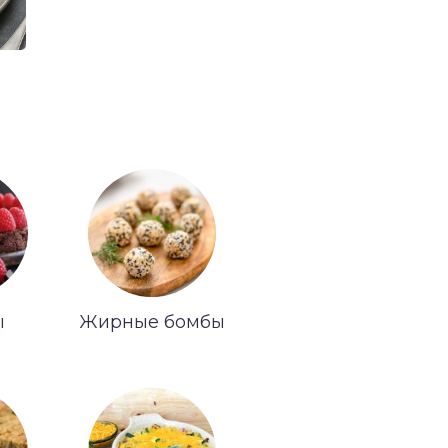
ы
Жирные бомбы