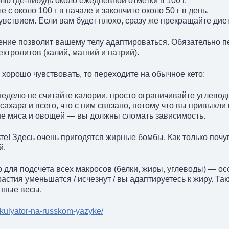
лю где-нибудь около ежедневной отметки в 100 г.
 с около 100 г в начале и закончите около 50 г в день.
вствием. Если вам будет плохо, сразу же прекращайте диет
ение позволит вашему телу адаптироваться. Обязательно п
ктролитов (калий, магний и натрий).
 хорошо чувствовать, то переходите на обычное кето:
еделю не считайте калории, просто ограничивайте углеводы 
сахара и всего, что с ним связано, потому что вы привыкли
ше мяса и овощей — вы должны сломать зависимость.
е! Здесь очень пригодятся жирные бомбы. Как только почув
й.
 для подсчета всех макросов (белки, жиры, углеводы) — ос
растия уменьшатся / исчезнут / вы адаптируетесь к жиру. Т
нные весы.
alkulyator-na-russkom-yazyke/