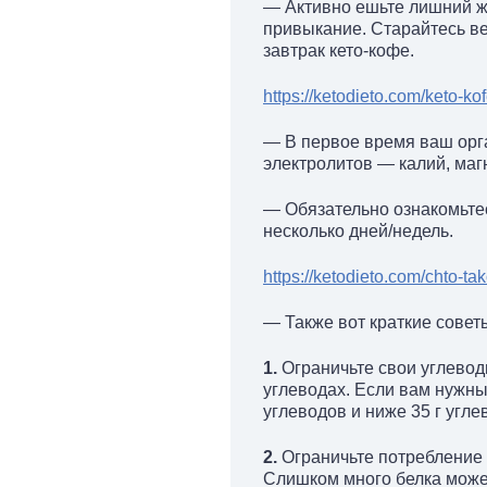
— Активно ешьте лишний жи
привыкание. Старайтесь ве
завтрак кето-кофе.
https://ketodieto.com/keto-ko
— В первое время ваш орга
электролитов — калий, маг
— Обязательно ознакомьтес
несколько дней/недель.
https://ketodieto.com/chto-ta
— Также вот краткие советы,
1.
Ограничьте свои углевод
углеводах. Если вам нужны
углеводов и ниже 35 г угле
2.
Ограничьте потребление б
Слишком много белка может