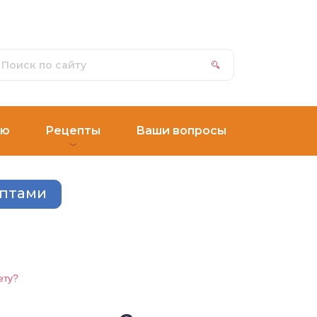
ню
Рецепты
Ваши вопросы
ептами
ету?