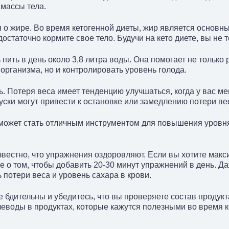
 массы тела.
 о жире. Во время кетогенной диеты, жир является основн
достаточно кормите свое тело. Будучи на кето диете, вы не т
пить в день около 3,8 литра воды. Она помогает не только
рганизма, но и контролировать уровень голода.
. Потеря веса имеет тенденцию улучшаться, когда у вас м
уски могут привести к остановке или замедлению потери ве
может стать отличным инструментом для повышения уровня 
вестно, что упражнения оздоровляют. Если вы хотите макс
те о том, чтобы добавить 20-30 минут упражнений в день. 
 потери веса и уровень сахара в крови.
е бдительны и убедитесь, что вы проверяете состав продукта
леводы в продуктах, которые кажутся полезными во время к