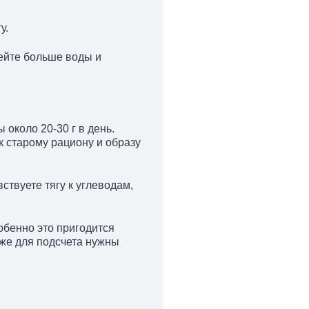
у.
ейте больше воды и
около 20-30 г в день.
 к старому рациону и образу
ствуете тягу к углеводам,
обенно это пригодится
акже для подсчета нужны