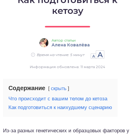
о выпечка
кетозу
о десерты
о напитки
Автор статьи
Алена Ковалёва
А
Время на чтение: 5 минут
А
Информация обновлена: 11 марта 2024
Содержание
скрыть
Что происходит с вашим телом до кетоза
Как подготовиться к наихудшему сценарию
Из-за разных генетических и образцовых факторов у