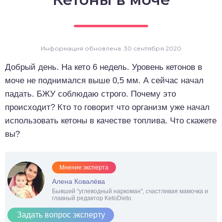
о выпечка
о десерты
Информация обновлена: 30 сентября 2020
о напитки
Добрый день. На кето 6 недель. Уровень кетонов в
моче не поднимался выше 0,5 мм. А сейчас начал
падать. БЖУ соблюдаю строго. Почему это
происходит? Кто то говорит что организм уже начал
использовать кетоны в качестве топлива. Что скажете
вы?
Мнение эксперта
Алена Ковалёва
Бывший "углеводный наркоман", счастливая мамочка и
главный редактор KetoDieto.
Задать вопрос эксперту