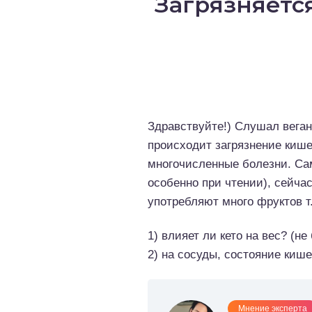
Загрязняетс
о выпечка
о десерты
о напитки
Здравствуйте!) Слушал веган
происходит загрязнение кише
многочисленные болезни. Сам
особенно при чтении), сейчас
употребляют много фруктов т
1) влияет ли кето на вес? (не
2) на сосуды, состояние кише
Мнение эксперта