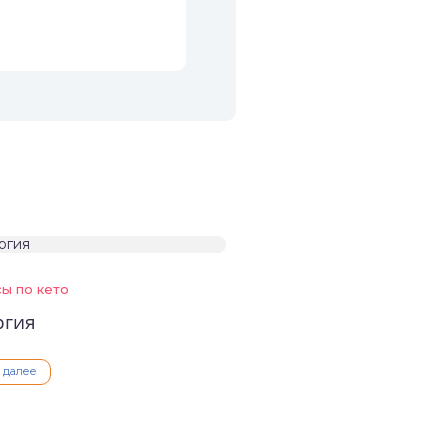
ы по кето
ргия
ь далее