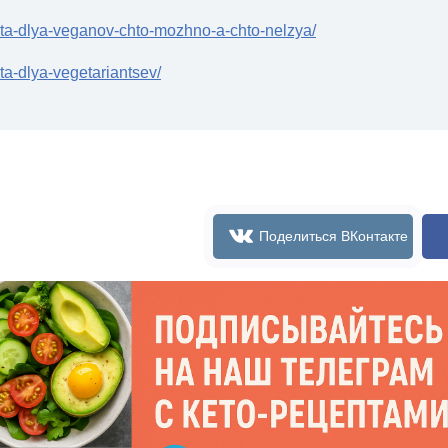
ieta-dlya-veganov-chto-mozhno-a-chto-nelzya/
eta-dlya-vegetariantsev/