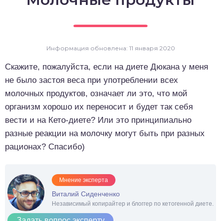
о выпечка
о десерты
Информация обновлена: 11 января 2020
о напитки
Скажите, пожалуйста, если на диете Дюкана у меня
не было застоя веса при употреблении всех
молочных продуктов, означает ли это, что мой
организм хорошо их переносит и будет так себя
вести и на Кето-диете? Или это принципиально
разные реакции на молочку могут быть при разных
рационах? Спасибо)
Мнение эксперта
Виталий Сиденченко
Независимый копирайтер и блоггер по кетогенной диете.
Задать вопрос эксперту