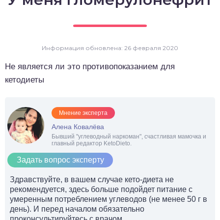
о выпечка
о десерты
Информация обновлена: 26 февраля 2020
о напитки
Не является ли это противопоказанием для
кетодиеты
Мнение эксперта
Алена Ковалёва
Бывший "углеводный наркоман", счастливая мамочка и
главный редактор KetoDieto.
Задать вопрос эксперту
Здравствуйте, в вашем случае кето-диета не
рекомендуется, здесь больше подойдет питание с
умеренным потреблением углеводов (не менее 50 г в
день). И перед началом обязательно
проконсультируйтесь с врачом