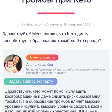
о выпечка
о десерты
Информация обновлена: 19 февраля 2022
о напитки
Здравствуйте! Меня пугают, что Кето-диету
способствует образованию тромбов. Это правда?
Мнение эксперта
Алена Ковалёва
Бывший "углеводный наркоман", счастливая мамочка и
главный редактор KetoDieto.
Задать вопрос эксперту
Здравствуйте, кето может помочь улучшить
кровообращение и даже снизить риск образования
тромбов. На образование тромбов влияет высокий
уровень инсулина, высокий уровень сахара в крови
натощак, низкий уровень холестерина ЛПВП — в