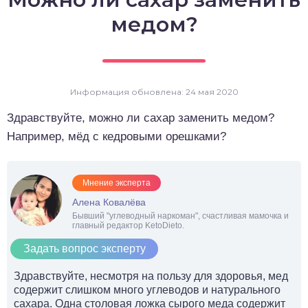
о выпечка
медом?
о десерты
о напитки
Информация обновлена: 24 мая 2020
Здравствуйте, можно ли сахар заменить медом?
Например, мёд с кедровыми орешками?
Мнение эксперта
Алена Ковалёва
Бывший "углеводный наркоман", счастливая мамочка и
главный редактор KetoDieto.
Задать вопрос эксперту
Здравствуйте, несмотря на пользу для здоровья, мед
содержит слишком много углеводов и натурального
сахара. Одна столовая ложка сырого меда содержит