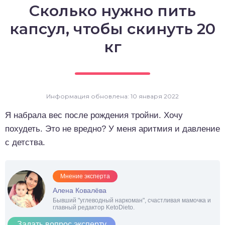
Сколько нужно пить
о выпечка
капсул, чтобы скинуть 20
о десерты
кг
о напитки
Информация обновлена: 10 января 2022
Я набрала вес после рождения тройни. Хочу
похудеть. Это не вредно? У меня аритмия и давление
с детства.
Мнение эксперта
Алена Ковалёва
Бывший "углеводный наркоман", счастливая мамочка и
главный редактор KetoDieto.
Задать вопрос эксперту