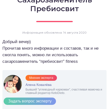
о выпечка
Пребиосвит
о десерты
о напитки
Информация обновлена: 14 августа 2020
Добрый вечер)
Прочитав много информации и составов, так и не
смогла понять, можно ли использовать
сахарозаменитель “пребиосвит” fitness
Мнение эксперта
Алена Ковалёва
Бывший "углеводный наркоман", счастливая мамочка и
главный редактор KetoDieto.
Задать вопрос эксперту