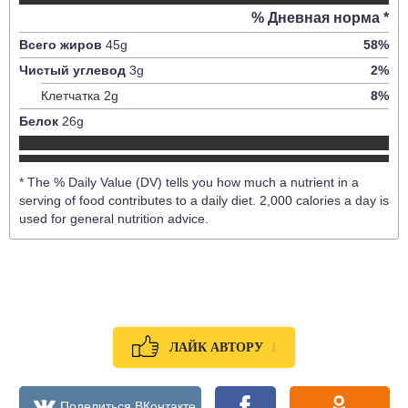
% Дневная норма *
Всего жиров
45
g
58
%
Чистый углевод
3
g
2
%
Клетчатка
2
g
8
%
Белок
26
g
* The % Daily Value (DV) tells you how much a nutrient in a
serving of food contributes to a daily diet. 2,000 calories a day is
used for general nutrition advice.
1
ЛАЙК АВТОРУ