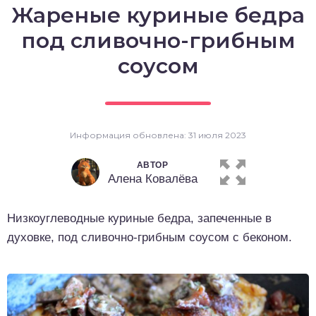
Жареные куриные бедра
о выпечка
под сливочно-грибным
о десерты
соусом
о напитки
Информация обновлена: 31 июля 2023
АВТОР
Алена Ковалёва
Низкоуглеводные куриные бедра, запеченные в
духовке, под сливочно-грибным соусом с беконом.