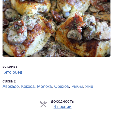
РУБРИКА
Кето обед
CUISINE
Авокадо
,
Кокоса
,
Молока
,
Орехов
,
Рыбы
,
Яиц
ДОХОДНОСТЬ
Порции
4 порции