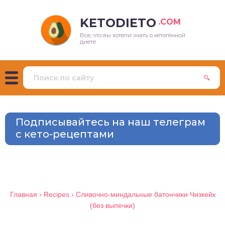
KETODIETO
.COM
Все, что вы хотели знать о кетогенной
еты и руководства
ервальное голодание
ный список продуктов
3 дня
о завтрак
диете
ьза кето
рный пост
еты по выбору
5 дней (жирный пост)
о обед
дуктов
очные эффекты кето
чный пост
5 дней (без рыбы)
о ужин
но ли… на кето?
 о кетозе
7 дней
о салаты
Подписывайтесь на наш телеграм
 заменить… на кето?
с кето-рецептами
амины и добавки на
 вегетарианцев
о запеканка
о
о супы
ории успеха
о хлеб
Главная
›
Recipes
›
Сливочно-миндальные батончики Чизкейк
тинги и обзоры
(без выпечки)
о закуски