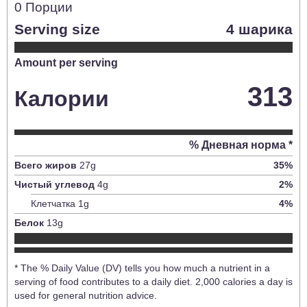
0
Порции
Serving size
4 шарика
Amount per serving
313
Калории
% Дневная норма *
Всего жиров
27
g
35
%
Чистый углевод
4
g
2
%
Клетчатка
1
g
4
%
Белок
13
g
* The % Daily Value (DV) tells you how much a nutrient in a
serving of food contributes to a daily diet. 2,000 calories a day is
used for general nutrition advice.