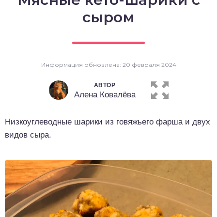
о выпечка
сыром
о десерты
о напитки
Информация обновлена: 20 февраля 2024
АВТОР
Алена Ковалёва
Низкоуглеводные шарики из говяжьего фарша и двух
видов сыра.