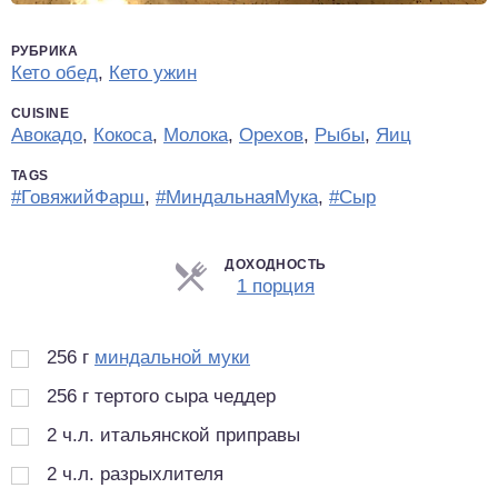
РУБРИКА
Кето обед
,
Кето ужин
CUISINE
Авокадо
,
Кокоса
,
Молока
,
Орехов
,
Рыбы
,
Яиц
TAGS
#ГовяжийФарш
,
#МиндальнаяМука
,
#Сыр
ДОХОДНОСТЬ
Порции
1 порция
256
г
миндальной муки
256
г
тертого сыра чеддер
2
ч.л.
итальянской приправы
2
ч.л.
разрыхлителя