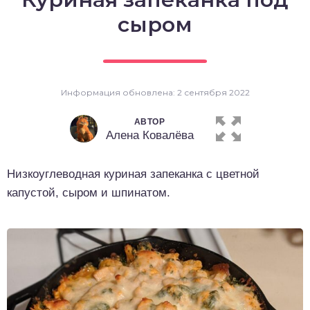
о выпечка
сыром
о десерты
о напитки
Информация обновлена: 2 сентября 2022
АВТОР
Алена Ковалёва
Низкоуглеводная куриная запеканка с цветной
капустой, сыром и шпинатом.