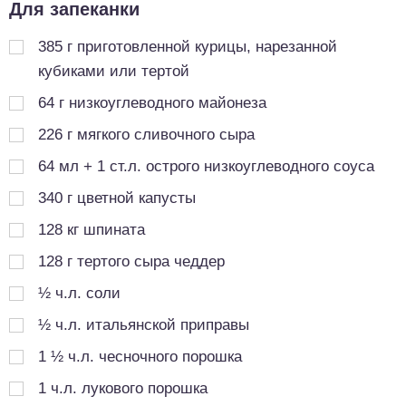
Для запеканки
385
г
приготовленной курицы, нарезанной
кубиками или тертой
64
г
низкоуглеводного майонеза
226
г
мягкого сливочного сыра
64
мл
+ 1 ст.л. острого низкоуглеводного соуса
340
г
цветной капусты
128
кг
шпината
128
г
тертого сыра чеддер
½
ч.л.
соли
½
ч.л.
итальянской приправы
1 ½
ч.л.
чесночного порошка
1
ч.л.
лукового порошка