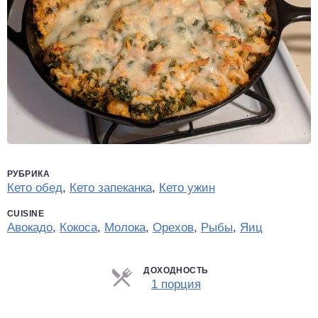
РУБРИКА
Кето обед
,
Кето запеканка
,
Кето ужин
CUISINE
Авокадо
,
Кокоса
,
Молока
,
Орехов
,
Рыбы
,
Яиц
ДОХОДНОСТЬ
Порции
1 порция