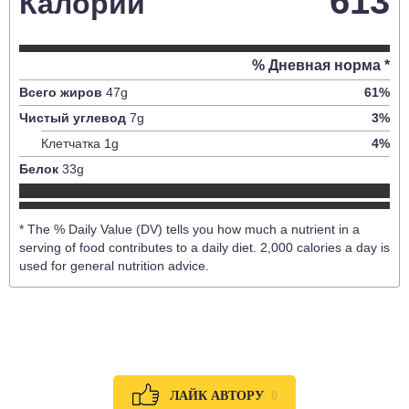
613
Калории
% Дневная норма *
Всего жиров
47
g
61
%
Чистый углевод
7
g
3
%
Клетчатка
1
g
4
%
Белок
33
g
* The % Daily Value (DV) tells you how much a nutrient in a
serving of food contributes to a daily diet. 2,000 calories a day is
used for general nutrition advice.
0
ЛАЙК АВТОРУ