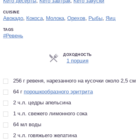
Кето десерты
,
Кето завтрак
,
Кето закуски
CUISINE
Авокадо
,
Кокоса
,
Молока
,
Орехов
,
Рыбы
,
Яиц
TAGS
#Ревень
ДОХОДНОСТЬ
Порции
1 порция
256
г
ревеня, нарезанного на кусочки около 2,5 см
64
г
порошкообразного эритрита
2
ч.л.
цедры апельсина
1
ч.л.
свежего лимонного сока
64
мл
воды
2
ч.л.
говяжьего желатина