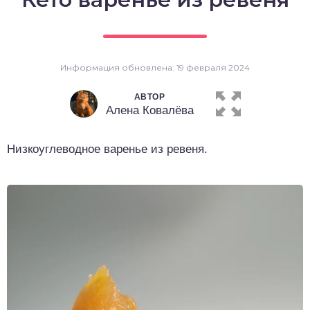
о выпечка
о десерты
Информация обновлена: 19 февраля 2024
о напитки
АВТОР
Алена Ковалёва
Низкоуглеводное варенье из ревеня.