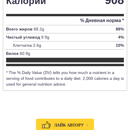
Калории
% Дневная норма *
Всего жиров
68.2
g
88
%
Чистый углевод
9.9
g
4
%
Клетчатка
2.6
g
10
%
Белок
60.9
g
* The % Daily Value (DV) tells you how much a nutrient in a
serving of food contributes to a daily diet. 2,000 calories a day is
used for general nutrition advice.
0
ЛАЙК АВТОРУ