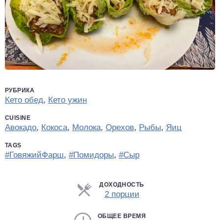
РУБРИКА
Кето обед
,
Кето ужин
CUISINE
Авокадо
,
Кокоса
,
Молока
,
Орехов
,
Рыбы
,
Яиц
TAGS
#ГовяжийФарш
,
#Помидоры
,
#Сыр
ДОХОДНОСТЬ
Порции
2 порции
ОБЩЕЕ ВРЕМЯ