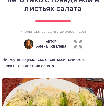
о выпечка
листьях салата
о десерты
о напитки
Информация обновлена: 20 февраля 2025
АВТОР
Алена Ковалёва
Низкоуглеводные тако с говяжьей начинкой,
поданные в листьях салата.