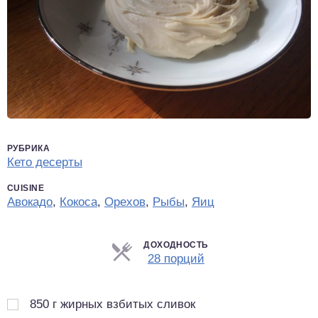
РУБРИКА
Кето десерты
CUISINE
Авокадо
,
Кокоса
,
Орехов
,
Рыбы
,
Яиц
ДОХОДНОСТЬ
Порции
28 порций
850
г
жирных взбитых сливок