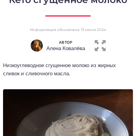
о выпечка
о десерты
Информация обновлена: 13 июня 2024
о напитки
АВТОР
Алена Ковалёва
Низкоуглеводное сгущенное молоко из жирных
сливок и сливочного масла.