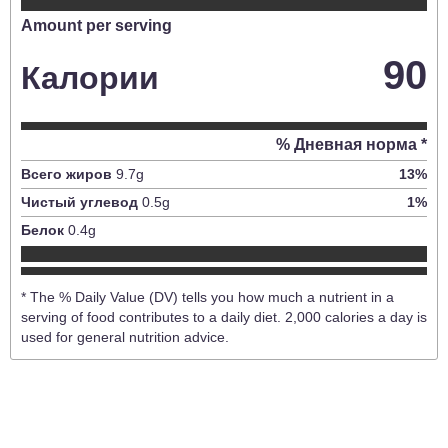
Amount per serving
90
Калории
% Дневная норма *
Всего жиров
9.7
g
13
%
Чистый углевод
0.5
g
1
%
Белок
0.4
g
* The % Daily Value (DV) tells you how much a nutrient in a
serving of food contributes to a daily diet. 2,000 calories a day is
used for general nutrition advice.