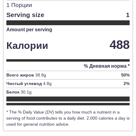
1
Порции
Serving size
1
Amount per serving
488
Калории
% Дневная норма *
Всего жиров
38.8
g
50
%
Чистый углевод
4.8
g
2
%
Белок
30.1
g
* The % Daily Value (DV) tells you how much a nutrient in a
serving of food contributes to a daily diet. 2,000 calories a day is
used for general nutrition advice.