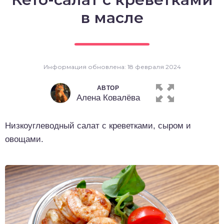
о выпечка
в масле
о десерты
о напитки
Информация обновлена: 18 февраля 2024
АВТОР
Алена Ковалёва
Низкоуглеводный салат с креветками, сыром и
овощами.