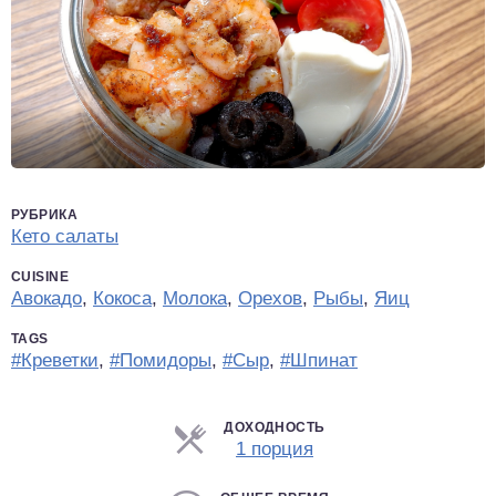
РУБРИКА
Кето салаты
CUISINE
Авокадо
,
Кокоса
,
Молока
,
Орехов
,
Рыбы
,
Яиц
TAGS
#Креветки
,
#Помидоры
,
#Сыр
,
#Шпинат
ДОХОДНОСТЬ
Порции
1 порция