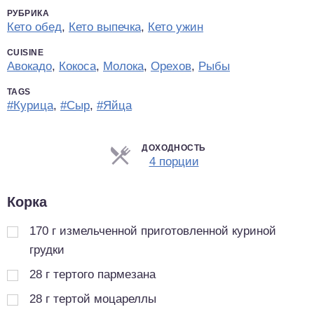
РУБРИКА
Кето обед
,
Кето выпечка
,
Кето ужин
CUISINE
Авокадо
,
Кокоса
,
Молока
,
Орехов
,
Рыбы
TAGS
#Курица
,
#Сыр
,
#Яйца
ДОХОДНОСТЬ
Порции
4 порции
Корка
170
г
измельченной приготовленной куриной
грудки
28
г
тертого пармезана
28
г
тертой моцареллы