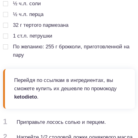
½
ч.л.
соли
½
ч.л.
перца
32
г
тертого пармезана
1
ст.л.
петрушки
По желанию: 255 г брокколи, приготовленной на
пару
Перейдя по ссылкам в ингредиентах, вы
сможете купить их дешевле по промокоду
ketodieto
.
1
Приправьте лосось солью и перцем.
2
Нагрейте 1/2 столовой ложки оливкового масла