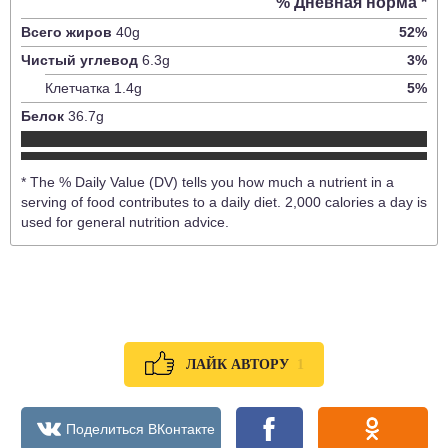
% Дневная норма *
Всего жиров
40
g
52
%
Чистый углевод
6.3
g
3
%
Клетчатка
1.4
g
5
%
Белок
36.7
g
* The % Daily Value (DV) tells you how much a nutrient in a
serving of food contributes to a daily diet. 2,000 calories a day is
used for general nutrition advice.
1
ЛАЙК АВТОРУ