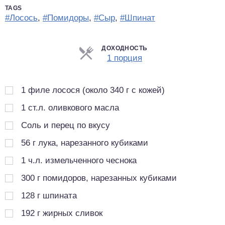
TAGS
#Лосось
,
#Помидоры
,
#Сыр
,
#Шпинат
ДОХОДНОСТЬ
Порции
1 порция
1
филе лосося (около 340 г с кожей)
1
ст.л.
оливкового масла
Соль и перец по вкусу
56
г
лука, нарезанного кубиками
1
ч.л.
измельченного чеснока
300
г
помидоров, нарезанных кубиками
128
г
шпината
192
г
жирных сливок