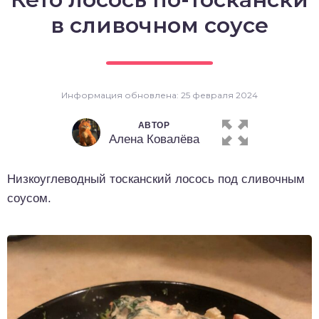
о выпечка
в сливочном соусе
о десерты
о напитки
Информация обновлена: 25 февраля 2024
АВТОР
Алена Ковалёва
Низкоуглеводный тосканский лосось под сливочным
соусом.