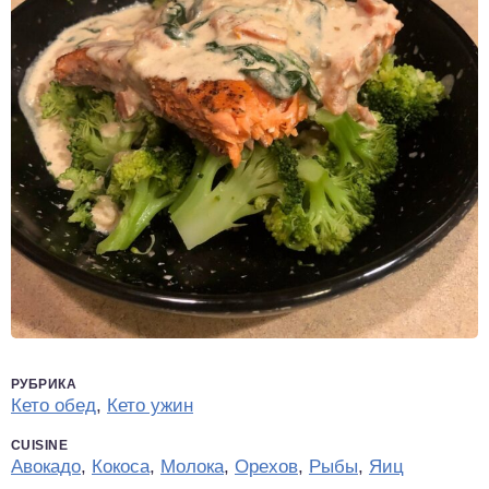
РУБРИКА
Кето обед
,
Кето ужин
CUISINE
Авокадо
,
Кокоса
,
Молока
,
Орехов
,
Рыбы
,
Яиц