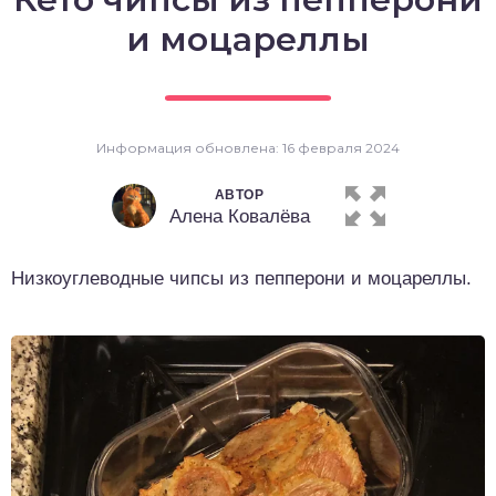
о выпечка
и моцареллы
о десерты
о напитки
Информация обновлена: 16 февраля 2024
АВТОР
Алена Ковалёва
Низкоуглеводные чипсы из пепперони и моцареллы.