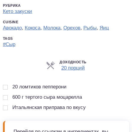
РУБРИКА
Кето закуски
CUISINE
Авокадо
,
Кокоса
,
Молока
,
Орехов
,
Рыбы
,
Яиц
TAGS
#Сыр
ДОХОДНОСТЬ
Порции
20 порций
20
ломтиков пепперони
600
г
тертого сыра моцарелла
Итальянская приправа по вкусу
Перейдя по ссылкам в ингредиентах, вы