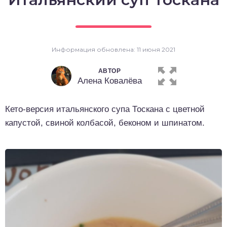
о выпечка
о десерты
Информация обновлена: 11 июня 2021
о напитки
АВТОР
Алена Ковалёва
Кето-версия итальянского супа Тоскана с цветной
капустой, свиной колбасой, беконом и шпинатом.