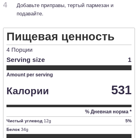
4
Добавьте приправы, тертый пармезан и
подавайте.
Пищевая ценность
4
Порции
Serving size
1
Amount per serving
531
Калории
% Дневная норма *
Чистый углевод
12
g
5
%
Белок
34
g