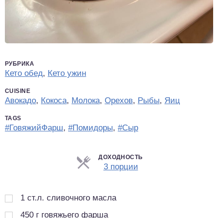
РУБРИКА
Кето обед
,
Кето ужин
CUISINE
Авокадо
,
Кокоса
,
Молока
,
Орехов
,
Рыбы
,
Яиц
TAGS
#ГовяжийФарш
,
#Помидоры
,
#Сыр
ДОХОДНОСТЬ
Порции
3 порции
1
ст.л.
сливочного масла
450
г
говяжьего фарша