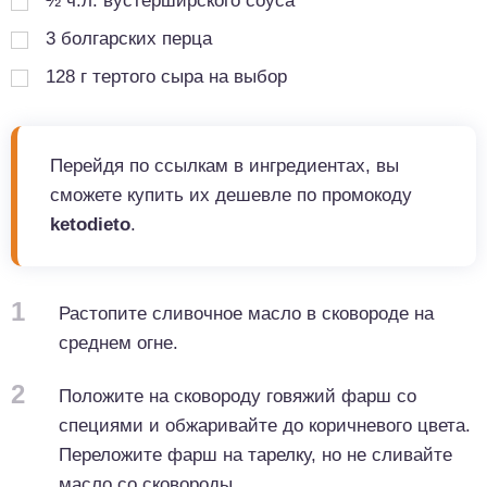
½
ч.л.
вустерширского соуса
3
болгарских перца
128
г
тертого сыра на выбор
Перейдя по ссылкам в ингредиентах, вы
сможете купить их дешевле по промокоду
ketodieto
.
1
Растопите сливочное масло в сковороде на
среднем огне.
2
Положите на сковороду говяжий фарш со
специями и обжаривайте до коричневого цвета.
Переложите фарш на тарелку, но не сливайте
масло со сковороды.