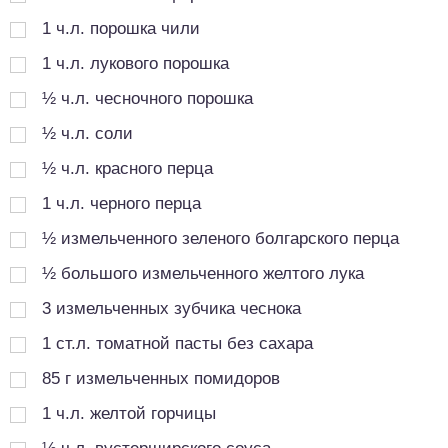
1
ч.л.
порошка чили
1
ч.л.
лукового порошка
½
ч.л.
чесночного порошка
½
ч.л.
соли
½
ч.л.
красного перца
1
ч.л.
черного перца
½
измельченного зеленого болгарского перца
½
большого измельченного желтого лука
3
измельченных зубчика чеснока
1
ст.л.
томатной пасты без сахара
85
г
измельченных помидоров
1
ч.л.
желтой горчицы