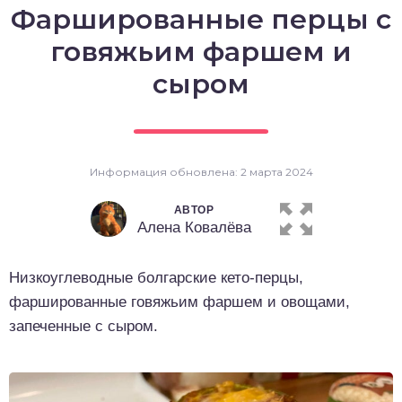
Фаршированные перцы с
о выпечка
говяжьим фаршем и
о десерты
сыром
о напитки
Информация обновлена: 2 марта 2024
АВТОР
Алена Ковалёва
Низкоуглеводные болгарские кето-перцы,
фаршированные говяжьим фаршем и овощами,
запеченные с сыром.