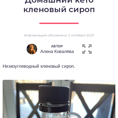
о выпечка
кленовый сироп
о десерты
о напитки
Информация обновлена: 2 октября 2023
АВТОР
Алена Ковалёва
Низкоуглеводный кленовый сироп.