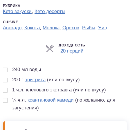
РУБРИКА
Кето закуски
,
Кето десерты
CUISINE
Авокадо
,
Кокоса
,
Молока
,
Орехов
,
Рыбы
,
Яиц
ДОХОДНОСТЬ
Порции
20 порций
240
мл
воды
200
г
эритрита
(или по вкусу)
1
ч.л.
кленового экстракта (или по вкусу)
¼
ч.л.
ксантановой камеди
(по желанию, для
загустения)