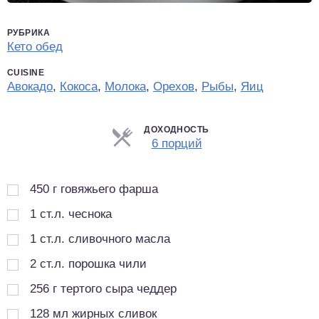
РУБРИКА
Кето обед
CUISINE
Авокадо
,
Кокоса
,
Молока
,
Орехов
,
Рыбы
,
Яиц
ДОХОДНОСТЬ
Порции
6 порций
450
г
говяжьего фарша
1
ст.л.
чеснока
1
ст.л.
сливочного масла
2
ст.л.
порошка чили
256
г
тертого сыра чеддер
128
мл
жирных сливок