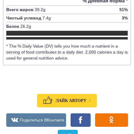
% Дневная норма *
Всего жиров
39.2
g
51
%
Чистый углевод
7.4
g
3
%
Белок
26.2
g
* The % Daily Value (DV) tells you how much a nutrient in a
serving of food contributes to a daily diet. 2,000 calories a day is
used for general nutrition advice.
0
ЛАЙК АВТОРУ