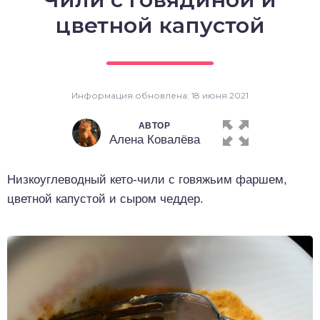
о выпечка
цветной капустой
о десерты
о напитки
Информация обновлена: 18 июня 2021
АВТОР
Алена Ковалёва
Низкоуглеводный кето-чили с говяжьим фаршем,
цветной капустой и сыром чеддер.