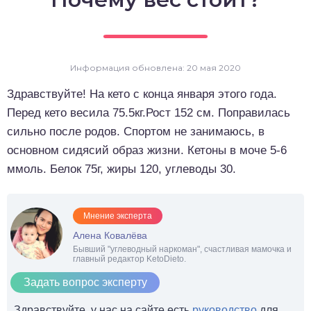
о выпечка
о десерты
Информация обновлена: 20 мая 2020
о напитки
Здравствуйте! На кето с конца января этого года.
Перед кето весила 75.5кг.Рост 152 см. Поправилась
сильно после родов. Спортом не занимаюсь, в
основном сидясий образ жизни. Кетоны в моче 5-6
ммоль. Белок 75г, жиры 120, углеводы 30.
Мнение эксперта
Алена Ковалёва
Бывший "углеводный наркоман", счастливая мамочка и
главный редактор KetoDieto.
Задать вопрос эксперту
Здравствуйте, у нас на сайте есть
руководство
для