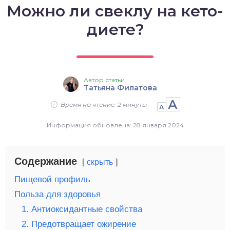
Можно ли свеклу на кето-
о выпечка
диете?
о десерты
о напитки
Автор статьи
Татьяна Филатова
А
Время на чтение: 2 минуты
А
Информация обновлена: 28 января 2024
Содержание
скрыть
Пищевой профиль
Польза для здоровья
1. Антиоксидантные свойства
2. Предотвращает ожирение