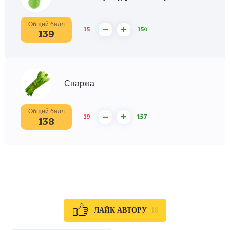
Общий балл
–
+
15
154
139
Спаржа
Общий балл
–
+
19
157
138
18
ЛАЙК АВТОРУ