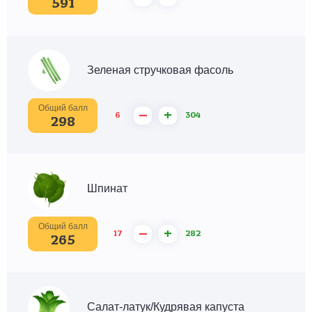
591
Зеленая стручковая фасоль
Общий балл
–
+
6
304
298
Шпинат
Общий балл
–
+
17
282
265
Салат-латук/Кудрявая капуста