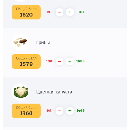
Общий балл
–
+
191
1811
1620
Грибы
Общий балл
–
+
106
1685
1579
Цветная капуста
Общий балл
–
+
99
1465
1366