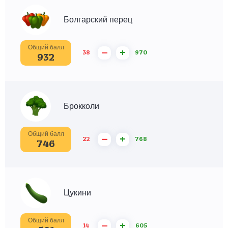
Болгарский перец
Общий балл
–
+
38
970
932
Брокколи
Общий балл
–
+
22
768
746
Цукини
Общий балл
–
+
14
605