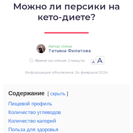
Можно ли персики на
о выпечка
кето-диете?
о десерты
о напитки
Автор статьи
Татьяна Филатова
А
Время на чтение: 2 минуты
А
Информация обновлена: 24 февраля 2024
Содержание
скрыть
Пищевой профиль
Количество углеводов
Количество калорий
Польза для здоровья