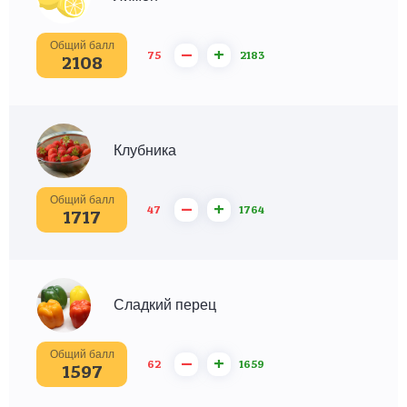
Общий балл
–
+
75
2183
2108
Клубника
Общий балл
–
+
47
1764
1717
Сладкий перец
Общий балл
–
+
62
1659
1597