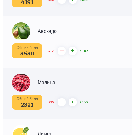
4191
Авокадо
Общий балл
–
+
317
3847
3530
Малина
Общий балл
–
+
215
2536
2321
Лимон