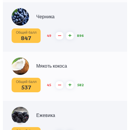
Черника
Общий балл
–
+
49
896
847
Мякоть кокоса
Общий балл
–
+
45
582
537
Ежевика