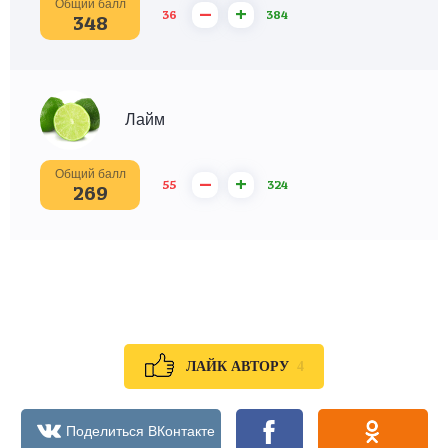
Общий балл
–
+
36
384
348
Лайм
Общий балл
–
+
55
324
269
4
ЛАЙК АВТОРУ