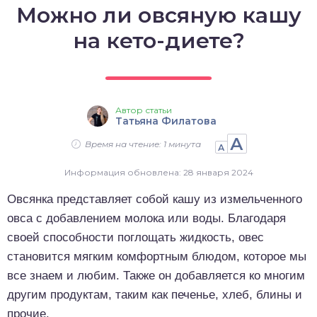
Можно ли овсяную кашу
о выпечка
на кето-диете?
о десерты
о напитки
Автор статьи
Татьяна Филатова
А
Время на чтение: 1 минута
А
Информация обновлена: 28 января 2024
Овсянка представляет собой кашу из измельченного
овса с добавлением молока или воды. Благодаря
своей способности поглощать жидкость, овес
становится мягким комфортным блюдом, которое мы
все знаем и любим. Также он добавляется ко многим
другим продуктам, таким как печенье, хлеб, блины и
прочие.