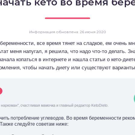
ачать кето во время бе
Информация обновлена: 26 июня 2020
 беременности, все время тянет на сладкое, ем очень мн
ьтат меня напугал, я решила, что надо что-то делать. З
начала копаться в интернете и нашла статьи о кето-диет
рмления, чтобы начать диету или существуют варианты 
наркоман", счастливая мамочка и главный редактор KetoDieto.
ичить потребление углеводов. Во время беременности реко
 Также следуйте советам ниже: