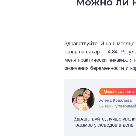
Можно ли н
о выпечка
о десерты
о напитки
Здравствуйте! Я на 6 месяце
кровь на сахар — 4,84. Резул
меня практически никаких, я 
окончания беременности и ко
Мнение эксперта
Алена Ковалёва
Бывший "углеводный 
Здравствуйте, лучше увел
граммов углеводов в день.