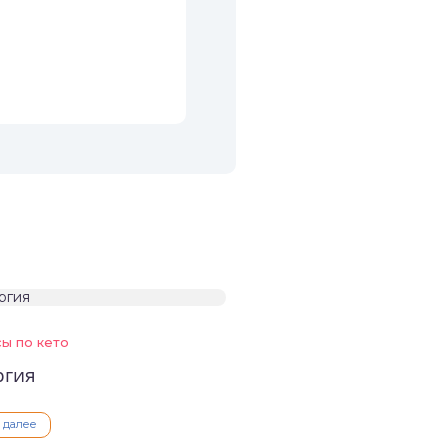
ы по кето
ргия
ь далее