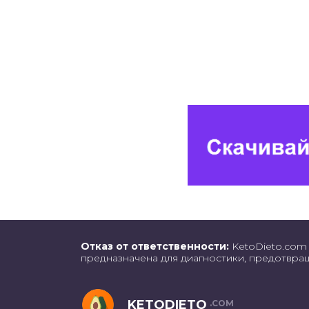
Отказ от ответственности:
KetoDieto.com 
предназначена для диагностики, предотвра
KETODIETO
.COM