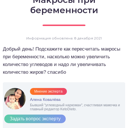
о выпечка
беременности
о десерты
о напитки
Информация обновлена: 8 декабря 2021
Добрый день! Подскажите как пересчитать макросы
при беременности, насколько можно увеличить
количество углеводов и надо ли увеличивать
количество жиров? спасибо
Мнение эксперта
Алена Ковалёва
Бывший "углеводный наркоман", счастливая мамочка и
главный редактор KetoDieto.
Задать вопрос эксперту