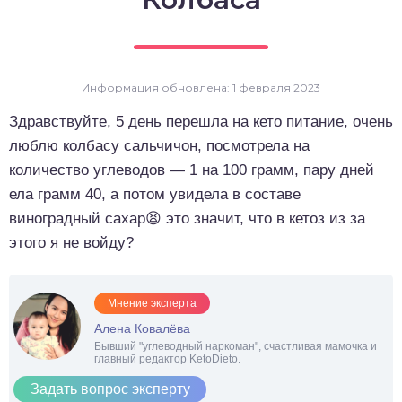
о выпечка
о десерты
Информация обновлена: 1 февраля 2023
о напитки
Здравствуйте, 5 день перешла на кето питание, очень
люблю колбасу сальчичон, посмотрела на
количество углеводов — 1 на 100 грамм, пару дней
ела грамм 40, а потом увидела в составе
виноградный сахар😫 это значит, что в кетоз из за
этого я не войду?
Мнение эксперта
Алена Ковалёва
Бывший "углеводный наркоман", счастливая мамочка и
главный редактор KetoDieto.
Задать вопрос эксперту