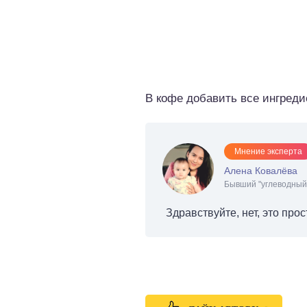
о выпечка
о десерты
о напитки
В кофе добавить все ингреди
Мнение эксперта
Алена Ковалёва
Бывший "углеводный 
Здравствуйте, нет, это пр