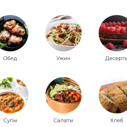
Обед
Ужин
Десерт
Супы
Салаты
Хлеб