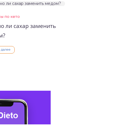
ы по кето
о ли сахар заменить
м?
ь далее