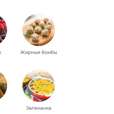
ы
Жирные бомбы
Запеканка