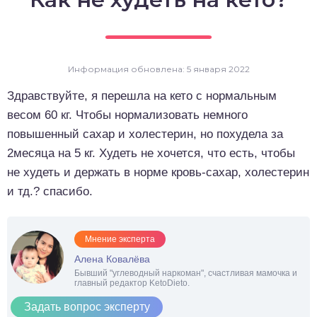
о выпечка
о десерты
Информация обновлена: 5 января 2022
о напитки
Здравствуйте, я перешла на кето с нормальным
весом 60 кг. Чтобы нормализовать немного
повышенный сахар и холестерин, но похудела за
2месяца на 5 кг. Худеть не хочется, что есть, чтобы
не худеть и держать в норме кровь-сахар, холестерин
и тд.? спасибо.
Мнение эксперта
Алена Ковалёва
Бывший "углеводный наркоман", счастливая мамочка и
главный редактор KetoDieto.
Задать вопрос эксперту