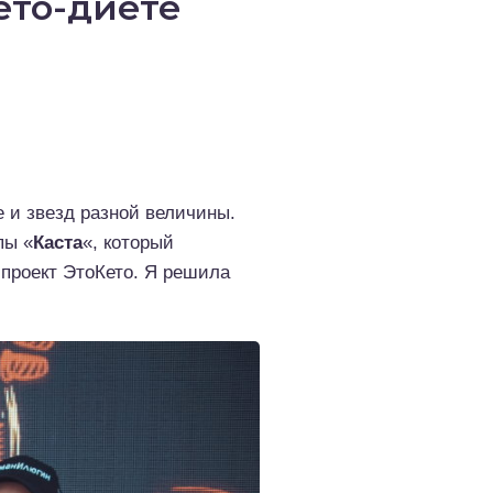
ето-диете
е и звезд разной величины.
пы «
Каста
«, который
 проект ЭтоКето. Я решила