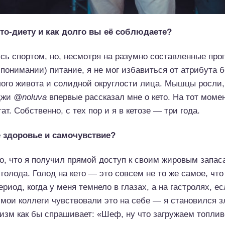
ето-диету и как долго вы её соблюдаете?
сь спортом, но, несмотря на разумно составленные про
понимании) питание, я не мог избавиться от атрибута
лого живота и солидной округлости лица. Мышцы росли, 
нджи
@noluva
впервые рассказал мне о кето. На тот момен
ат. Собственно, с тех пор и я в кетозе — три года.
е здоровье и самочувствие?
о, что я получил прямой доступ к своим жировым запа
голода. Голод на кето — это совсем не то же самое, чт
риод, когда у меня темнело в глазах, а на гастролях, е
мои коллеги чувствовали это на себе — я становился зл
низм как бы спрашивает: «Шеф, ну что загружаем топли