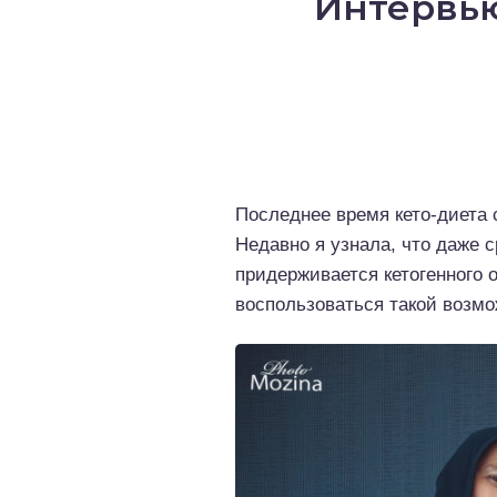
Интервью
о выпечка
о десерты
о напитки
Последнее время кето-диета 
Недавно я узнала, что даже 
придерживается кетогенного 
воспользоваться такой возм