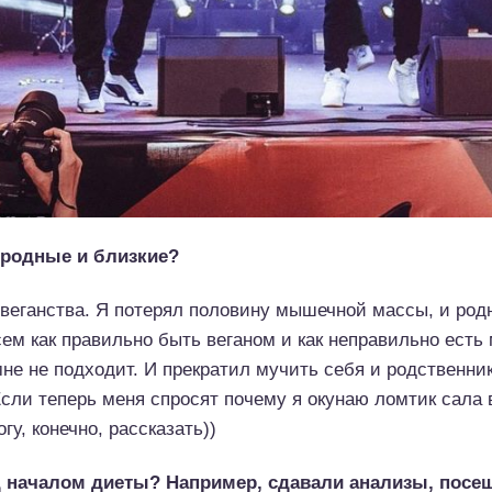
и родные и близкие?
веганства. Я потерял половину мышечной массы, и род
м как правильно быть веганом и как неправильно есть м
мне не подходит. И прекратил мучить себя и родственни
Если теперь меня спросят почему я окунаю ломтик сала 
гу, конечно, рассказать))
д началом диеты? Например, сдавали анализы, посещ