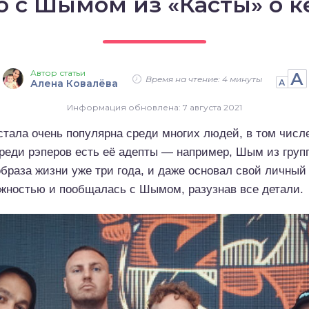
 с Шымом из «Касты» о к
Автор статьи
А
Время на чтение: 4 минуты
Алена Ковалёва
А
Информация обновлена: 7 августа 2021
стала очень популярна среди многих людей, в том числ
среди рэперов есть её адепты — например, Шым из груп
образа жизни уже три года, и даже основал свой личный
ожностью и пообщалась с Шымом, разузнав все детали.