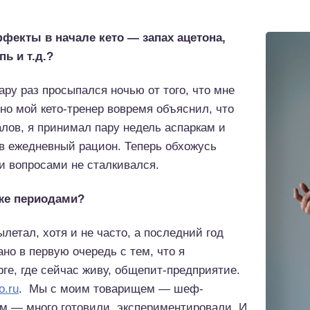
фекты в начале кето — запах ацетона,
ь и т.д.?
ару раз просыпался ночью от того, что мне
о мой кето-тренер вовремя объяснил, что
лов, я принимал пару недель аспаркам и
в ежедневный рацион. Теперь обхожусь
и вопросами не сталкивался.
 же периодами?
летал, хотя и не часто, а последний год
ано в первую очередь с тем, что я
рге, где сейчас живу, общепит-предприятие.
o.ru
. Мы с моим товарищем — шеф-
м — много готовили, экспериментировали. И