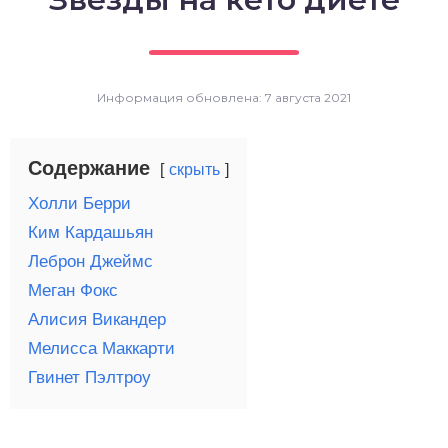
о выпечка
о десерты
Информация обновлена: 7 августа 2021
о напитки
Содержание
скрыть
Холли Берри
Ким Кардашьян
Леброн Джеймс
Меган Фокс
Алисия Викандер
Мелисса Маккарти
Гвинет Пэлтроу