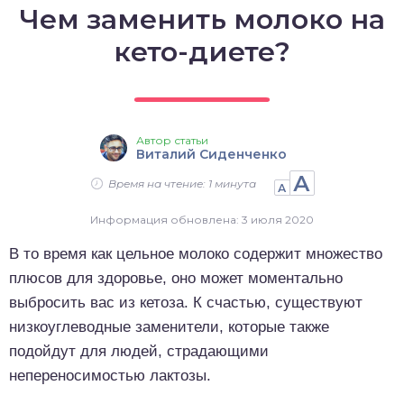
Чем заменить молоко на
о выпечка
кето-диете?
о десерты
о напитки
Автор статьи
Виталий Сиденченко
А
Время на чтение: 1 минута
А
Информация обновлена: 3 июля 2020
В то время как цельное молоко содержит множество
плюсов для здоровье, оно может моментально
выбросить вас из кетоза. К счастью, существуют
низкоуглеводные заменители, которые также
подойдут для людей, страдающими
непереносимостью лактозы.