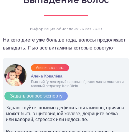
о выпечка
о десерты
Информация обновлена: 26 мая 2020
о напитки
На кето диете уже больше года, волосы продолжают
выпадать. Пью все витамины которые советуют
Мнение эксперта
Алена Ковалёва
Бывший "углеводный наркоман", счастливая мамочка и
главный редактор KetoDieto.
Задать вопрос эксперту
Здравствуйте, помимо дефицита витаминов, причина
может быть в щитовидной железе, дефиците белка
или калорий, стрессах или недосыпе.
Вот некоторые средства, которые могут помочь в