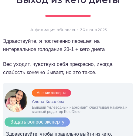
о выпечка
о десерты
Информация обновлена: 30 июня 2023
о напитки
Здравствуйте, я постепенно перешел на
интервальное голодание 23-1 + кето диета
Вес уходит, чувствую себя прекрасно, иногда
слабость конечно бывает, но это такое.
Мнение эксперта
Алена Ковалёва
Бывший "углеводный наркоман", счастливая мамочка и
главный редактор KetoDieto.
Задать вопрос эксперту
Здравствуйте, чтобы правильно выйти из кето,