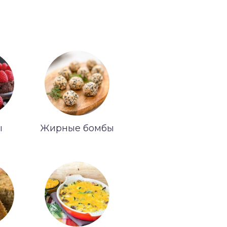
ы
Жирные бомбы