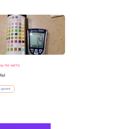
ы по кето
ны
ь далее