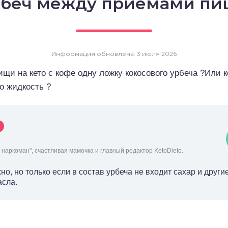
беч между приемами п
Информация обновлена: 3 июля 2026
и на кето с кофе одну ложку кокосового урбеча ?Или 
о жидкость ?
наркоман", счастливая мамочка и главный редактор KetoDieto.
но, но только если в состав урбеча не входит сахар и друг
асла.