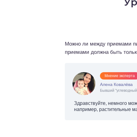
Ур
о выпечка
о десерты
о напитки
Можно ли между приемами пищ
приемами должна быть тольк
Мнение эксперта
Алена Ковалёва
Бывший "углеводный 
Здравствуйте, немного мож
например, растительные м