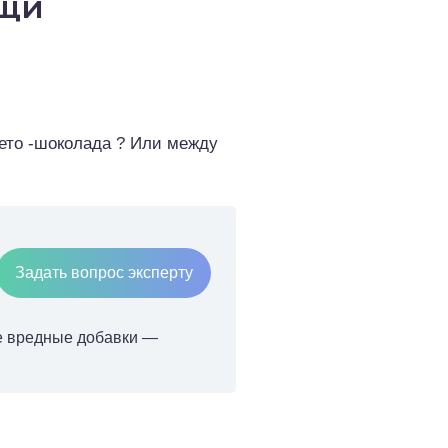
ищи
кето -шоколада ? Или между
Задать вопрос эксперту
ие вредные добавки —