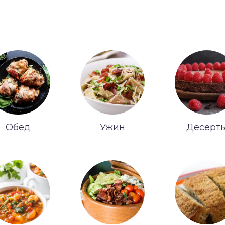
Обед
Ужин
Десерт