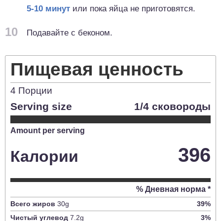
5-10 минут
или пока яйца не приготовятся.
10
Подавайте с беконом.
Пищевая ценность
4
Порции
Serving size
1/4 сковороды
Amount per serving
396
Калории
% Дневная норма *
Всего жиров
30
g
39
%
Чистый углевод
7.2
g
3
%