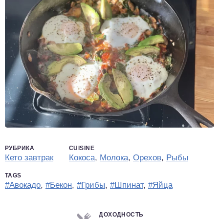
РУБРИКА
CUISINE
Кето завтрак
Кокоса
,
Молока
,
Орехов
,
Рыбы
TAGS
#Авокадо
,
#Бекон
,
#Грибы
,
#Шпинат
,
#Яйца
ДОХОДНОСТЬ