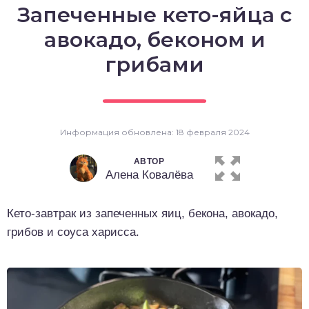
Запеченные кето-яйца с
о выпечка
авокадо, беконом и
о десерты
грибами
о напитки
Информация обновлена: 18 февраля 2024
АВТОР
Алена Ковалёва
Кето-завтрак из запеченных яиц, бекона, авокадо,
грибов и соуса харисса.