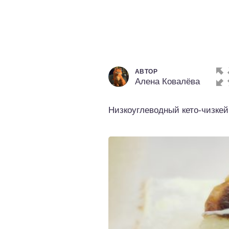
о выпечка
о десерты
о напитки
АВТОР
Алена Ковалёва
Низкоуглеводный кето-чизкей