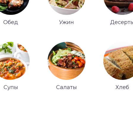
Обед
Ужин
Десерт
Супы
Салаты
Хлеб