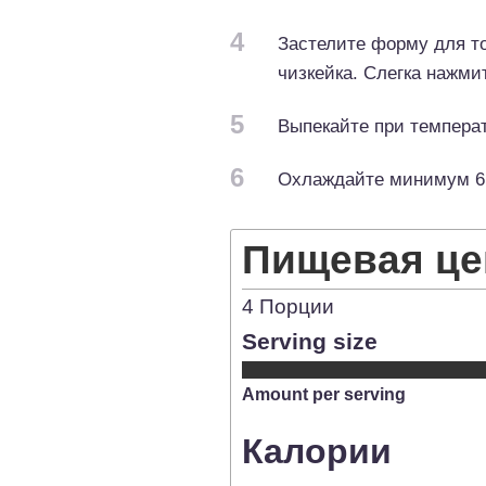
4
Застелите форму для то
чизкейка. Слегка нажмит
5
Выпекайте при температ
6
Охлаждайте минимум 6 
Пищевая це
4
Порции
Serving size
Amount per serving
Калории