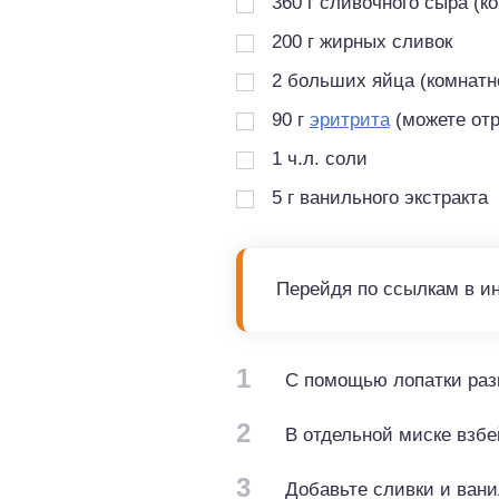
360
г
сливочного сыра (к
200
г
жирных сливок
2
больших яйца (комнатн
90
г
эритрита
(можете отр
1
ч.л.
соли
5
г
ванильного экстракта
Перейдя по ссылкам в и
1
С помощью лопатки разм
2
В отдельной миске взбе
3
Добавьте сливки и вани