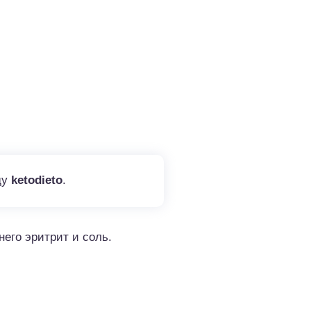
ду
ketodieto
.
его эритрит и соль.