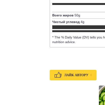
Всего жиров
50
g
Чистый углевод
4
g
* The % Daily Value (DV) tells you h
nutrition advice.
0
ЛАЙК АВТОРУ