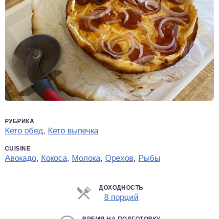
РУБРИКА
Кето обед
,
Кето выпечка
CUISINE
Авокадо
,
Кокоса
,
Молока
,
Орехов
,
Рыбы
ДОХОДНОСТЬ
Порции
8 порций