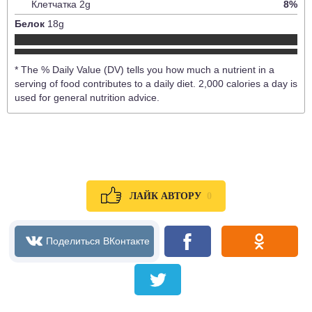
Клетчатка
2
g
8
%
Белок
18
g
* The % Daily Value (DV) tells you how much a nutrient in a
serving of food contributes to a daily diet. 2,000 calories a day is
used for general nutrition advice.
0
ЛАЙК АВТОРУ