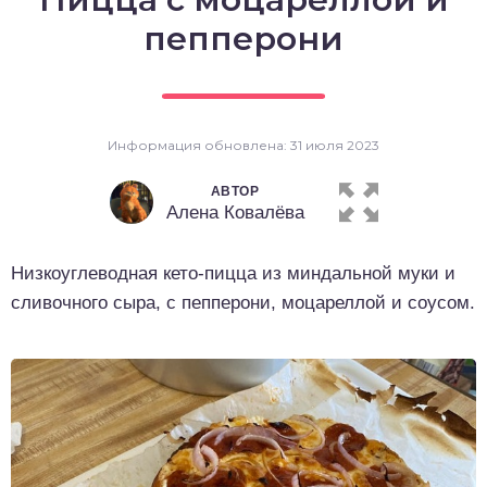
о выпечка
пепперони
о десерты
о напитки
Информация обновлена: 31 июля 2023
АВТОР
Алена Ковалёва
Низкоуглеводная кето-пицца из миндальной муки и
сливочного сыра, с пепперони, моцареллой и соусом.