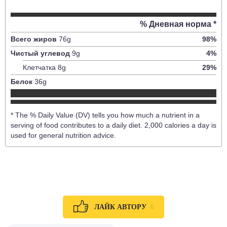
% Дневная норма *
Всего жиров
76
g
98
%
Чистый углевод
9
g
4
%
Клетчатка
8
g
29
%
Белок
36
g
* The % Daily Value (DV) tells you how much a nutrient in a
serving of food contributes to a daily diet. 2,000 calories a day is
used for general nutrition advice.
0
ЛАЙК АВТОРУ