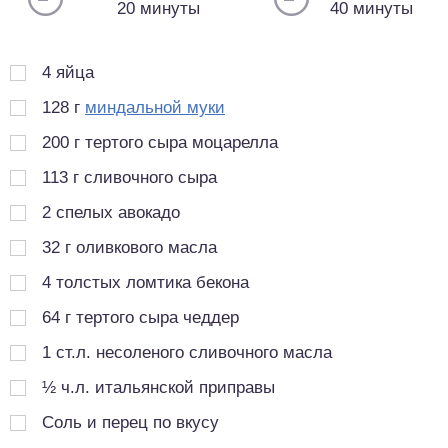
20 минуты
40 минуты
4
яйца
128
г
миндальной муки
200
г
тертого сыра моцарелла
113
г
сливочного сыра
2
спелых авокадо
32
г
оливкового масла
4
толстых ломтика бекона
64
г
тертого сыра чеддер
1
ст.л.
несоленого сливочного масла
½
ч.л.
итальянской приправы
Соль и перец по вкусу