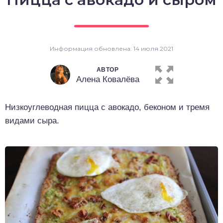
о выпечка
о десерты
Информация обновлена: 14 июля 2021
о напитки
АВТОР
Алена Ковалёва
Низкоуглеводная пицца с авокадо, беконом и тремя
видами сыра.