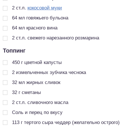
2
ст.л.
кокосовой муки
64
мл
говяжьего бульона
64
мл
красного вина
2
ст.л.
свежего нарезанного розмарина
Топпинг
450
г
цветной капусты
2
измельченных зубчика чеснока
32
мл
жирных сливок
32
г
сметаны
2
ст.л.
сливочного масла
Соль и перец по вкусу
113
г
тертого сыра чеддер (желательно острого)