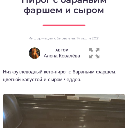
о выпечка
фаршем и сыром
о десерты
о напитки
Информация обновлена: 14 июля 2021
АВТОР
Алена Ковалёва
Низкоуглеводный кето-пирог с бараньим фаршем,
цветной капустой и сыром чеддер.