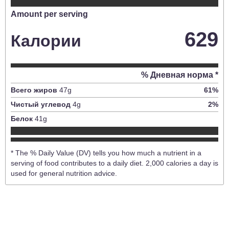
Amount per serving
629
Калории
% Дневная норма *
Всего жиров
47
g
61
%
Чистый углевод
4
g
2
%
Белок
41
g
* The % Daily Value (DV) tells you how much a nutrient in a
serving of food contributes to a daily diet. 2,000 calories a day is
used for general nutrition advice.