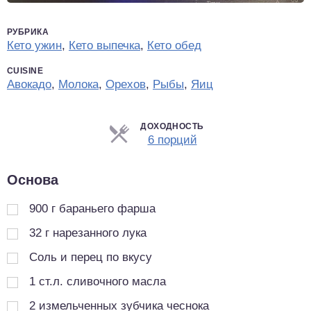
РУБРИКА
Кето ужин
,
Кето выпечка
,
Кето обед
CUISINE
Авокадо
,
Молока
,
Орехов
,
Рыбы
,
Яиц
ДОХОДНОСТЬ
Порции
6 порций
Основа
900
г
бараньего фарша
32
г
нарезанного лука
Соль и перец по вкусу
1
ст.л.
сливочного масла
2
измельченных зубчика чеснока