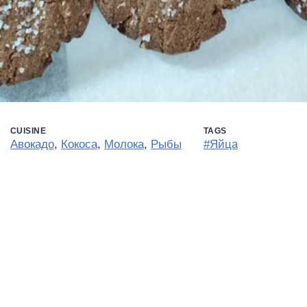
CUISINE
TAGS
Авокадо
,
Кокоса
,
Молока
,
Рыбы
#Яйца