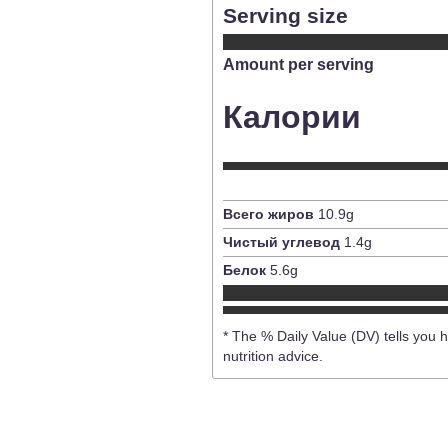
Serving size
Amount per serving
Калории
Всего жиров
10.9
g
Чистый углевод
1.4
g
Белок
5.6
g
* The % Daily Value (DV) tells you h
nutrition advice.