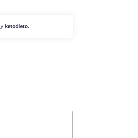
ду
ketodieto
.