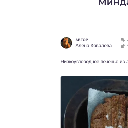
Минда
о выпечка
о десерты
о напитки
АВТОР
Алена Ковалёва
Низкоуглеводное печенье из 