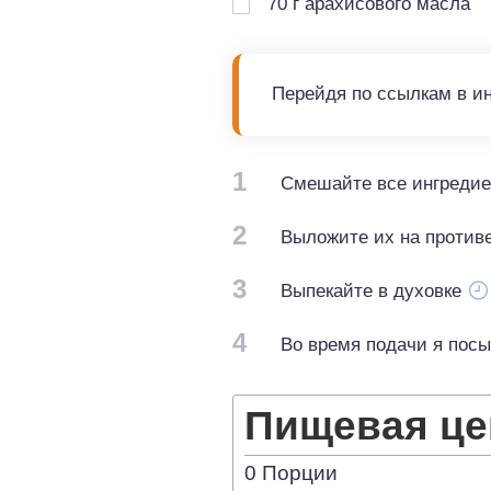
70
г
арахисового масла
Перейдя по ссылкам в и
1
Смешайте все ингредие
2
Выложите их на противе
3
Выпекайте в духовке
4
Во время подачи я посы
Пищевая це
0
Порции