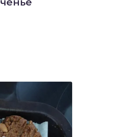
еченье