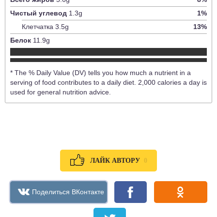
Чистый углевод
1.3
g
1
%
Клетчатка
3.5
g
13
%
Белок
11.9
g
* The % Daily Value (DV) tells you how much a nutrient in a
serving of food contributes to a daily diet. 2,000 calories a day is
used for general nutrition advice.
0
ЛАЙК АВТОРУ