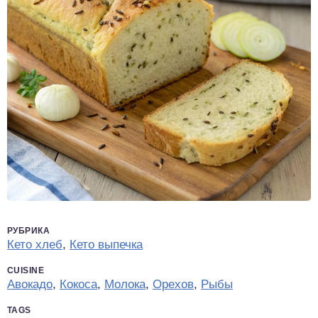
РУБРИКА
Кето хлеб
,
Кето выпечка
CUISINE
Авокадо
,
Кокоса
,
Молока
,
Орехов
,
Рыбы
TAGS