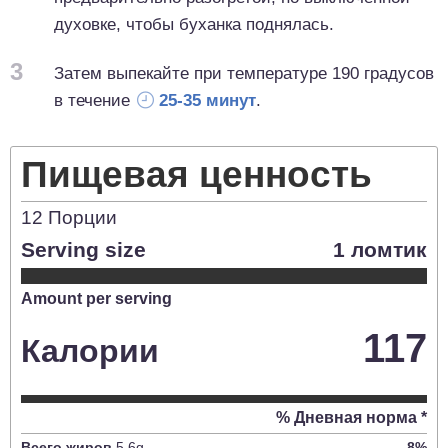
духовке, чтобы буханка поднялась.
3
Затем выпекайте при температуре 190 градусов
в течение
25-35 минут
.
Пищевая ценность
12
Порции
Serving size
1 ломтик
Amount per serving
117
Калории
% Дневная норма *
Всего жиров
5.6
g
8
%