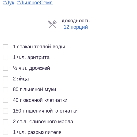
#Лук
,
#ЛьняноеСемя
ДОХОДНОСТЬ
Порции
12 порций
1
стакан теплой воды
1
ч.л.
эритрита
½
ч.л.
дрожжей
2
яйца
80
г
льняной муки
40
г
овсяной клетчатки
150
г
пшеничной клетчатки
2
ст.л.
сливочного масла
1
ч.л.
разрыхлителя