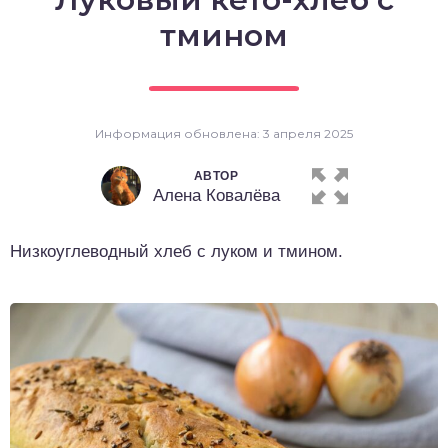
о выпечка
тмином
о десерты
о напитки
Информация обновлена: 3 апреля 2025
АВТОР
Алена Ковалёва
Низкоуглеводный хлеб с луком и тмином.