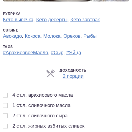
РУБРИКА
Кето выпечка
,
Кето десерты
,
Кето завтрак
CUISINE
Авокадо
,
Кокоса
,
Молока
,
Орехов
,
Рыбы
TAGS
#АрахисовоеМасло
,
#Сыр
,
#Яйца
ДОХОДНОСТЬ
Порции
2 порции
4
ст.л.
арахисового масла
1
ст.л.
сливочного масла
2
ст.л.
сливочного сыра
2
ст.л.
жирных взбитых сливок