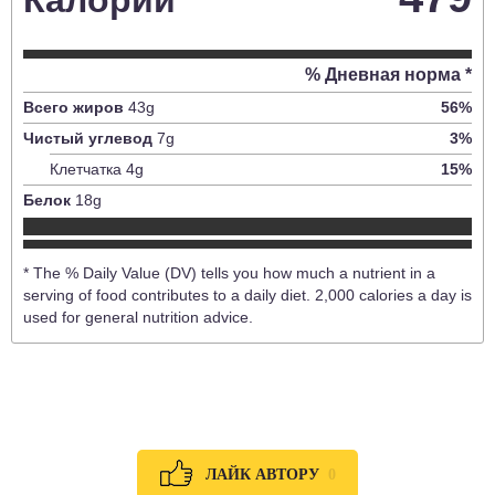
Калории
% Дневная норма *
Всего жиров
43
g
56
%
Чистый углевод
7
g
3
%
Клетчатка
4
g
15
%
Белок
18
g
* The % Daily Value (DV) tells you how much a nutrient in a
serving of food contributes to a daily diet. 2,000 calories a day is
used for general nutrition advice.
0
ЛАЙК АВТОРУ