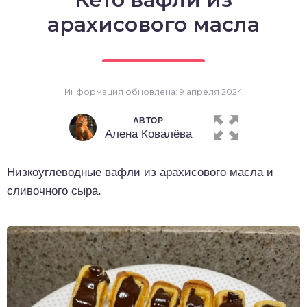
о выпечка
арахисового масла
о десерты
о напитки
Информация обновлена: 9 апреля 2024
АВТОР
Алена Ковалёва
Низкоуглеводные вафли из арахисового масла и
сливочного сыра.